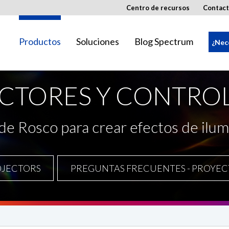
Centro de recursos
Contact
Productos
Soluciones
Blog Spectrum
¿Nec
CTORES Y CONTROL
pueden no estar disponibles en su región.
de Rosco para crear efectos de ilum
OJECTORS
PREGUNTAS FRECUENTES - PROYEC