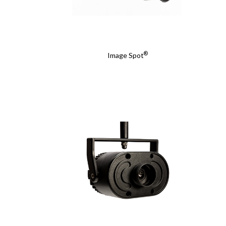
Compañía
Compañía
Detalles
Detalles
®
Image Spot