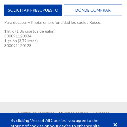
SOLICITAR PRESUPUESTO
DÓNDE COMPRAR
Para decapar y limpiar en profundidad los suelos Rosco.
1 litro (1,06 cuartos de galón)
300091120034
1 galón (3,79 litros)
300091120128
SOLICITAR PRESUPUESTO
Obtenga su presupuesto en dos sencillos pasos
1
Solicitud de producto
2
Enviar solicitud de presupuesto
Centro de recursos
Quiénes somos
Carreras
Campos obligatorios
*
By clicking “Accept All Cookies”, you agree to the
storing of cookies on your device to enhance site