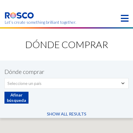
Skip
to
main
content
Let’s create something brilliant together.
Los productos de esta página pueden no estar
disponibles en su región.
DÓNDE COMPRAR
Dónde comprar
Seleccione un país
Afinar
búsqueda
SHOW ALL RESULTS