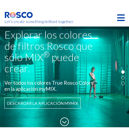
Skip
to
main
content
Let’s create something brilliant together.
Explorar los colores
de filtros Rosco que
®
sólo MIX
puede
crear.
Ver todos los colores True Rosco Colors™
en la aplicación myMIX.
DESCARGAR LA APLICACIÓN MYMIX